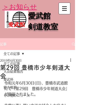
​＞お知らせ
​愛武館
剣道教室
記事
全ての記事
2019年6月30日
全ての記事
第29回 豊橋市少年剣道大
大会結果報告
会
愛武杯
令和元年6月30日(日)、豊橋市武道館
稽古風景
にて「第29回　豊橋市少年剣道大会」
が開催されました。
その他のニュース