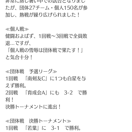
非常に蒸し暑い中での試合となりまし
たが、団体27チーム・個人150名が参
加し、熱戦が繰り広げられました！
≪個人戦≫
健闘およばず、1回戦～3回戦で全員敗
退…ですが、
「個人戦の雪辱は団体戦で果たす！」
と気合十分！
≪団体戦　予選リーグ≫
1回戦　「南剣友C」に1つも白星を与
えず勝利。
2回戦　「育成会A」にも　3-2　で勝
利！
決勝トーナメントに進出！
≪団体戦　決勝トーナメント≫
1回戦　「若葉」に　3-1　で勝利。